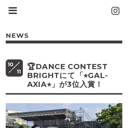
NEWS
10
🏆DANCE CONTEST
11
BRIGHTにて「⭐︎GAL-
AXIA⭐︎」が3位入賞！