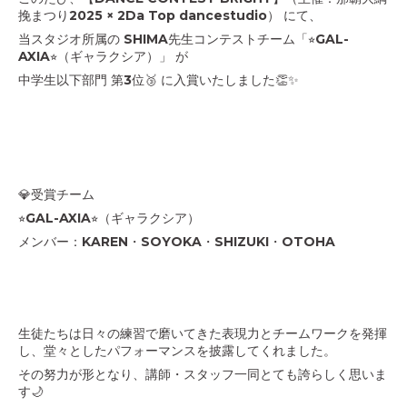
挽まつり2025 × 2Da Top dancestudio） にて、
当スタジオ所属の SHIMA先生コンテストチーム「⭐︎GAL-
AXIA⭐︎（ギャラクシア）」 が
中学生以下部門 第3位🥉 に入賞いたしました👏✨
💎受賞チーム
⭐︎GAL-AXIA⭐︎（ギャラクシア）
メンバー：KAREN・SOYOKA・SHIZUKI・OTOHA
生徒たちは日々の練習で磨いてきた表現力とチームワークを発揮
し、堂々としたパフォーマンスを披露してくれました。
その努力が形となり、講師・スタッフ一同とても誇らしく思いま
す🌙