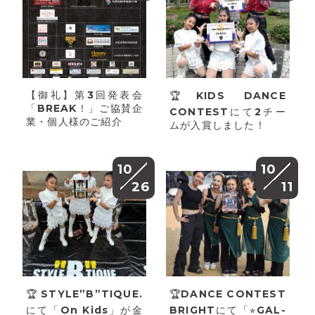
【御礼】第3回発表会
🏆KIDS DANCE
「BREAK！」ご協賛企
CONTESTにて2チー
業・個人様のご紹介
ムが入賞しました！
10
10
26
11
🏆STYLE”B”TIQUE.
🏆DANCE CONTEST
にて「On Kids」が金
BRIGHTにて「⭐︎GAL-