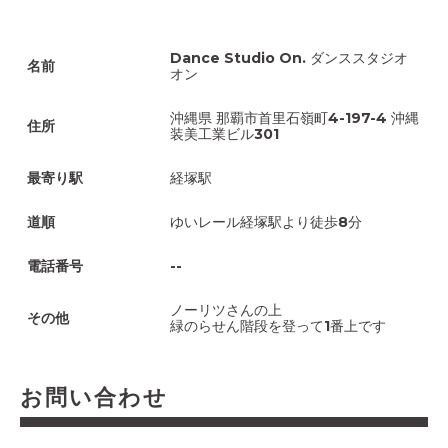
Dance Studio On. ダンススタジオ
名前
オン
沖縄県 那覇市首里石嶺町4-197-4 沖縄
住所
装美工業ビル301
最寄り駅
経塚駅
道順
ゆいレール経塚駅より徒歩8分
電話番号
--
ノーリツさんの上
その他
緑のらせん階段を登って1番上です
お問い合わせ